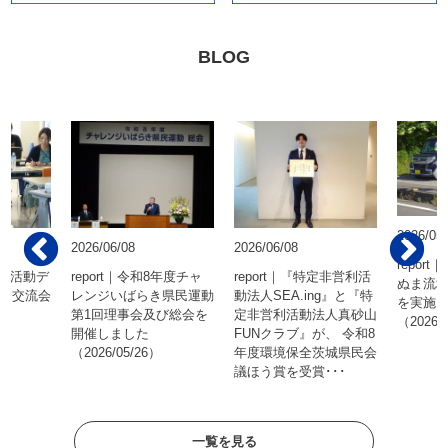
BLOG
2026/05
2026/06/08
2026/06/08
repor
社会活動デ
report｜令和8年度チャ
report｜『特定非営利活
ぬま流
＆交流会
レンジいばらき県民運動
動法人SEA.ing』と『特
を実施
第1回理事会及び総会を
定非営利活動法人真砂山
（2026/
開催しました
FUNクラブ』が、 令和8
（2026/05/26）
年度環境保全茨城県民会
議ほう賞を受賞･･･
一覧を見る