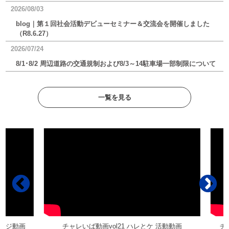
2026/08/03
blog｜第１回社会活動デビューセミナー＆交流会を開催しました
（R8.6.27）
2026/07/24
8/1･8/2 周辺道路の交通規制および8/3～14駐車場一部制限について
一覧を見る
ージ動画
チャレいば動画vol21 ハレとケ 活動動画
チャレ