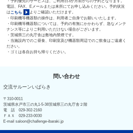
・予約優先のサービスは、ご利用日3か月前からの予約となります。
電話、FAX、Eメールまたは来所にてお申し込みください。予約状況
は
よりご確認いただけます。
こちら
・印刷機等機器類の操作は、利用者ご自身でお願いいたします。
・印刷機等機器類については、予約の有無にかかわらず、急なメンテ
ナンス等によりご利用いただけない場合がございます。
・茨城県三の丸庁舎は敷地内禁煙です。
・当施設内でのご昼食、印刷室及び機器類周辺でのご飲食はご遠慮く
ださい。
・ゴミは各自お持ち帰りください。
問い合わせ
交流サルーンいばらき
〒310-0011
茨城県水戸市三の丸1-5-38茨城県三の丸庁舎２階
電 話 029-302-2160
ＦＡＸ 029-233-0030
E-mail saloon@challenge-ibaraki.jp