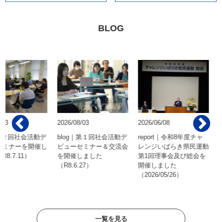
BLOG
2026/08/03
2026/06/08
2026/06
社会活動デ
blog｜第１回社会活動デ
report｜令和8年度チャ
repor
を開催し
ビューセミナー＆交流会
レンジいばらき県民運動
動法人SE
1）
を開催しました
第1回理事会及び総会を
定非営
（R8.6.27）
開催しました
FUNク
（2026/05/26）
年度環
議ほう賞
一覧を見る