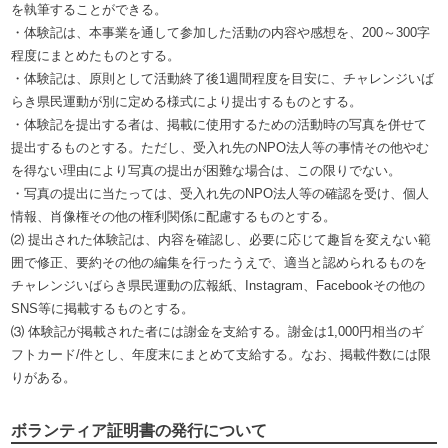
を執筆することができる。
・体験記は、本事業を通して参加した活動の内容や感想を、200～300字
程度にまとめたものとする。
・体験記は、原則として活動終了後1週間程度を目安に、チャレンジいば
らき県民運動が別に定める様式により提出するものとする。
・体験記を提出する者は、掲載に使用するための活動時の写真を併せて
提出するものとする。ただし、受入れ先のNPO法人等の事情その他やむ
を得ない理由により写真の提出が困難な場合は、この限りでない。
・写真の提出に当たっては、受入れ先のNPO法人等の確認を受け、個人
情報、肖像権その他の権利関係に配慮するものとする。
⑵ 提出された体験記は、内容を確認し、必要に応じて趣旨を変えない範
囲で修正、要約その他の編集を行ったうえで、適当と認められるものを
チャレンジいばらき県民運動の広報紙、Instagram、Facebookその他の
SNS等に掲載するものとする。
⑶ 体験記が掲載された者には謝金を支給する。謝金は1,000円相当のギ
フトカード/件とし、年度末にまとめて支給する。なお、掲載件数には限
りがある。
ボランティア証明書の発行について