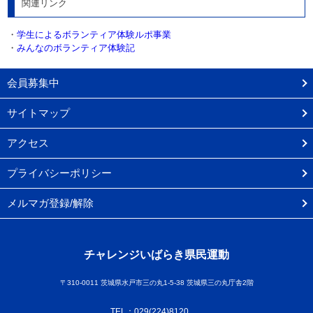
関連リンク
・
学生によるボランティア体験ルポ事業
・
みんなのボランティア体験記
会員募集中
サイトマップ
アクセス
プライバシーポリシー
メルマガ登録/解除
チャレンジいばらき県民運動
〒310-0011 茨城県水戸市三の丸1-5-38 茨城県三の丸庁舎2階
TEL：029(224)8120