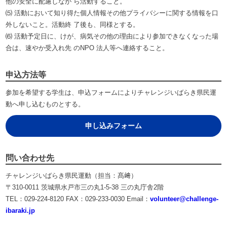
他の安全に配慮しなが ら活動すること。
⑸ 活動において知り得た個人情報その他プライバシーに関する情報を口
外しないこと。活動終 了後も、同様とする。
⑹ 活動予定日に、けが、病気その他の理由により参加できなくなった場
合は、速やか受入れ先 のNPO 法人等へ連絡すること。
申込方法等
参加を希望する学生は、申込フォームによりチャレンジいばらき県民運
動へ申し込むものとする。
申し込みフォーム
問い合わせ先
チャレンジいばらき県民運動（担当：髙﨑）
〒310-0011 茨城県水戸市三の丸1-5-38 三の丸庁舎2階
TEL：029-224-8120 FAX：029-233-0030 Email：
volunteer@challenge-
ibaraki.jp