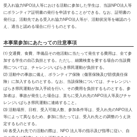
受入れ協力NPO法人等における活動に参加した学生は、当該NPO法人等
にボランティア証明書の発行を申請することができる。なお、証明書の
発行は、活動先である受入れ協力NPO法人等が、活動状況等を確認のう
え、適当と認める場合に行うものとする。
本事業参加にあたっての注意事項
⑴ 交通費、食費、準備品その他活動に当たって発生する費用は、全て参
加する学生の自己負担とする。ただし、細菌検査を要する場合の当該費
用については、チャレンジいばらき県民運動が負担する。
⑵ 活動中の事故に備え、ボランティア保険（傷害保険及び賠償責任保
険）に加入するものとする。なお、当該保険については、チャレンジい
ばらき県民運動が加入手続を行い、その費用を負担するものとする。参
加者は、事故が発生した場合は、直ちに受入れ先のNPO法人等及びチャ
レンジいばらき県民運動に連絡すること。
⑶ 活動場所、日程、受入可能人数、参加条件等は、受入れ先のNPO法人
等によって異なるため、参加に当たっては、受入れ先との調整のうえ決
定するものとする。
⑷ 各受入れ先での活動の際は、NPO 法人等の指示及び指導に従い、自