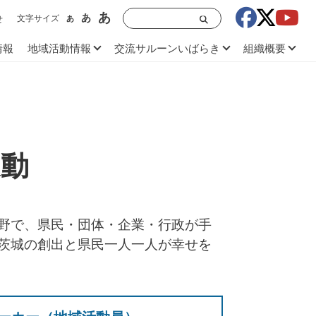
あ
あ
文字サイズ
あ
せ
情報
地域活動情報
交流サルーンいばらき
組織概要
動
野で、県民・団体・企業・行政が手
茨城の創出と県民一人一人が幸せを