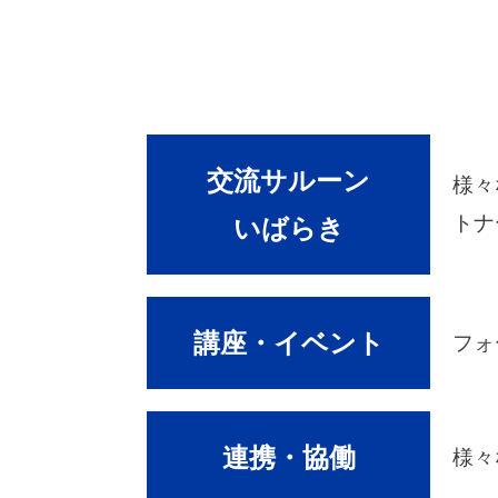
交流サルーン
様々
トナ
いばらき
講座・イベント
フォ
連携・協働
様々