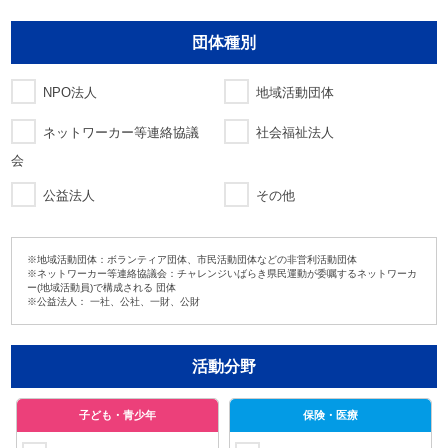
団体種別
NPO法人
地域活動団体
ネットワーカー等連絡協議
社会福祉法人
会
公益法人
その他
※地域活動団体：ボランティア団体、市民活動団体などの非営利活動団体
※ネットワーカー等連絡協議会：チャレンジいばらき県民運動が委嘱するネットワーカ
ー(地域活動員)で構成される 団体
※公益法人： 一社、公社、一財、公財
活動分野
子ども・青少年
保険・医療