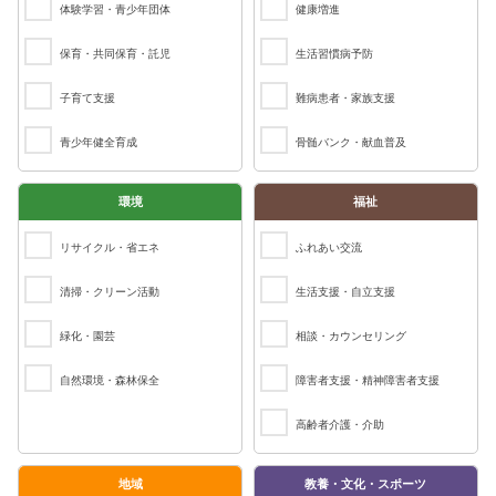
体験学習・青少年団体
健康増進
保育・共同保育・託児
生活習慣病予防
子育て支援
難病患者・家族支援
青少年健全育成
骨髄バンク・献血普及
環境
福祉
リサイクル・省エネ
ふれあい交流
清掃・クリーン活動
生活支援・自立支援
緑化・園芸
相談・カウンセリング
自然環境・森林保全
障害者支援・精神障害者支援
高齢者介護・介助
地域
教養・文化・スポーツ