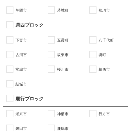
笠間市
茨城町
那珂市
県西ブロック
下妻市
五霞町
八千代町
古河市
坂東市
境町
常総市
桜川市
筑西市
結城市
鹿行ブロック
潮来市
神栖市
行方市
鉾田市
鹿嶋市