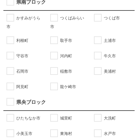
県南ブロック
かすみがうら
つくばみらい
つくば市
市
市
利根町
取手市
土浦市
守谷市
河内町
牛久市
石岡市
稲敷市
美浦村
阿見町
龍ケ崎市
県央ブロック
ひたちなか市
城里町
大洗町
小美玉市
東海村
水戸市