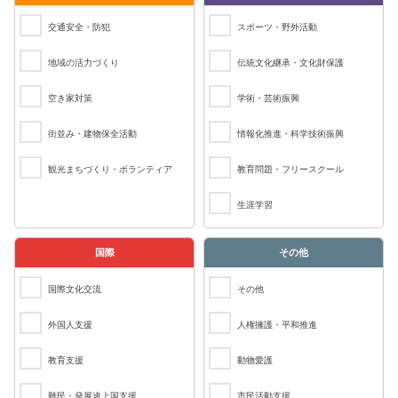
交通安全・防犯
スポーツ・野外活動
地域の活力づくり
伝統文化継承・文化財保護
空き家対策
学術・芸術振興
街並み・建物保全活動
情報化推進・科学技術振興
観光まちづくり・ボランティア
教育問題・フリースクール
生涯学習
国際
その他
国際文化交流
その他
外国人支援
人権擁護・平和推進
教育支援
動物愛護
難民・発展途上国支援
市民活動支援