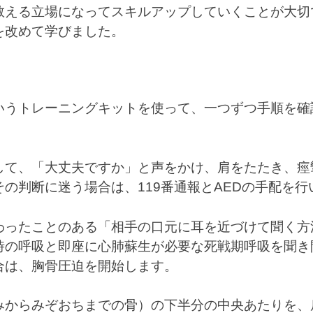
教える立場になってスキルアップしていくことが大切
を改めて学びました。
いうトレーニングキットを使って、一つずつ手順を確
して、「大丈夫ですか」と声をかけ、肩をたたき、痙
の判断に迷う場合は、119番通報とAEDの手配を行
わったことのある「相手の口元に耳を近づけて聞く方
時の呼吸と即座に心肺蘇生が必要な死戦期呼吸を聞き
合は、胸骨圧迫を開始します。
みからみぞおちまでの骨）の下半分の中央あたりを、