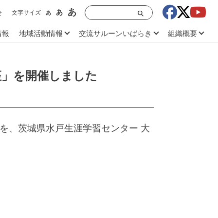
あ
あ
文字サイズ
あ
せ
情報
地域活動情報
交流サルーンいばらき
組織概要
講座」を開催しました
」を、茨城県水戸生涯学習センター 大