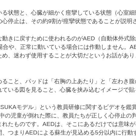
いる状態と、心臓が細かく痙攣している状態（心室細
の心停止は、その約9割が痙攣状態であることが説明
な動きに戻すために使われるのがAED（自動体外式
場合や、正常に動いている場合には作動しません。A
ため、迷わず使用することが大切だというお話があり
。
めること、パッドは「右胸の上あたり」と「左わき腹
れている図を見ること、心臓を挟み込むイメージで貼
SUKAモデル」という教員研修に関するビデオを鑑
動中の児童が倒れた際に、教員たちが正しく心停止の
まれたものです。AEDは、そこにあるだけでは意味
、つまりAEDによる蘇生が見込める5分以内に行動