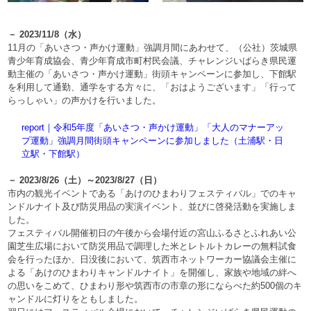
－ 2023/11/8（水）
11月の「あいさつ・声かけ運動」強調月間にあわせて、（公社）茨城県
青少年育成協会、青少年育成市町村民会議、チャレンジいばらき県民運
動主催の「あいさつ・声かけ運動」街頭キャンペーンに参加し、下館駅
を利用して通勤、通学をする方々に、「おはようございます」「行って
らっしゃい」の声かけを行いました。
report｜令和5年度「あいさつ・声かけ運動」「大人のマナーアッ
プ運動」強調月間街頭キャンペーンに参加しました（土浦駅・日
立駅・下館駅）
－ 2023/8/26（土）～2023/8/27（日）
市内の観光イベントである「あけのひまわりフェスティバル」でのキャ
ンドルナイト及び防災用品の実演イベント、並びに啓発活動を実施しま
した。
フェスティバル開催初日の午後から会場付近の宮山ふるさとふれあい公
園芝生広場において防災用品で調理した米とレトルトカレーの無料試食
会を行ったほか、日没後において、筑西市ネットワーカー協議会主催に
よる「あけのひまわりキャンドルナイト」を開催し、家族や地域の絆へ
の思いをこめて、ひまわり形や筑西市の市章の形にならべた約500個のキ
ャンドルに灯りをともしました。