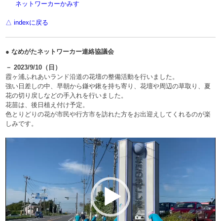
ネットワーカーかみす
△ indexに戻る
● なめがたネットワーカー連絡協議会
－ 2023/9/10（日）
霞ヶ浦ふれあいランド沿道の花壇の整備活動を行いました。
強い日差しの中、早朝から鎌や鍬を持ち寄り、花壇や周辺の草取り、夏
花の切り戻しなどの手入れを行いました。
花苗は、後日植え付け予定。
色とりどりの花が市民や行方市を訪れた方をお出迎えしてくれるのが楽
しみです。
動
画
プ
レ
ー
ヤ
ー