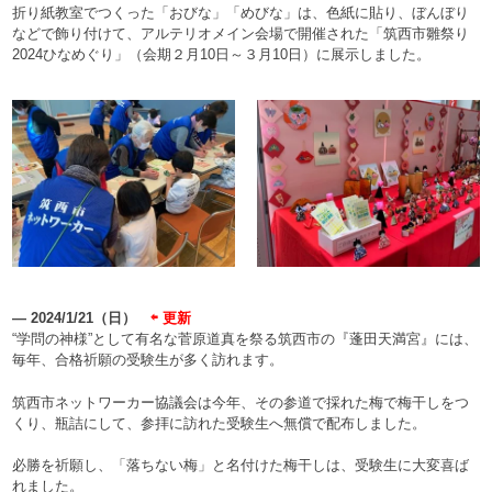
折り紙教室でつくった「おびな」「めびな」は、色紙に貼り、ぼんぼり
などで飾り付けて、アルテリオメイン会場で開催された「筑西市雛祭り
2024ひなめぐり」（会期２月10日～３月10日）に展示しました。
― 2024/1/21（日）
⇦ 更新
“学問の神様”として有名な菅原道真を祭る筑西市の『蓬田天満宮』には、
毎年、合格祈願の受験生が多く訪れます。
筑西市ネットワーカー協議会は今年、その参道で採れた梅で梅干しをつ
くり、瓶詰にして、参拝に訪れた受験生へ無償で配布しました。
必勝を祈願し、「落ちない梅」と名付けた梅干しは、受験生に大変喜ば
れました。