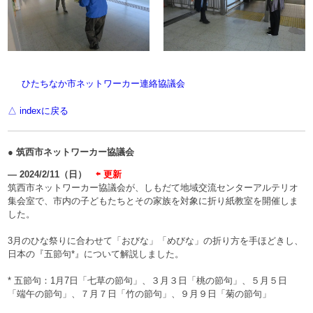
ひたちなか市ネットワーカー連絡協議会
△ indexに戻る
● 筑西市ネットワーカー協議会
― 2024/2/11（日）
⇦ 更新
筑西市ネットワーカー協議会が、しもだて地域交流センターアルテリオ
集会室で、市内の子どもたちとその家族を対象に折り紙教室を開催しま
した。
3月のひな祭りに合わせて「おびな」「めびな」の折り方を手ほどきし、
日本の『五節句*』について解説しました。
* 五節句：1月7日「七草の節句」、３月３日「桃の節句」、５月５日
「端午の節句」、７月７日「竹の節句」、９月９日「菊の節句」