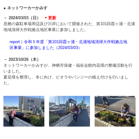
● ネットワーカーかみす
－ 2024/03/03（日）
⇦ 更新
息栖の森駐車場周辺及び川岸において開催された、第101回霞ヶ浦・北浦
地域清掃大作戦拠点地区事業に参加しました。
report｜令和５年度「第101回霞ヶ浦・北浦地域清掃大作戦拠点地
区事業」に参加しました（2024/03/03）
－ 2023/10/26（木）
ネットワーカーかみすが、神栖市保健・福祉会館内花壇の整備活動を行
いました。
夏花壇を整理し、冬に向け、ビオラやパンジーの植え付けを行いまし
た。