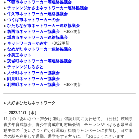
●
下妻市ネットワーカー等連絡協議会
●
チャレンジかさまネットワーカー連絡協議会
●
牛久市ネットワーカー連絡協議会
●
つくば市ネットワーカーの会
●
ひたちなか市ネットワーカー連絡協議会
●
筑西市ネットワーカー協議会
⇦3/22更新
●
坂東市ネットワーカー連絡協議会
●
ネットワーカーかみす
⇦3/22更新
●
なめがたネットワーカー連絡協議会
●
小美玉ネット
●
茨城町ネットワーカー等連絡協議会
●
チャレンジしろさと
●
大子町ネットワーカー協議会
●
阿見町ネットワーカー協議会
●
利根町ネットワーカー協議会
⇦3/22更新
● 大好きひたちネットワーク
－ 2023/11/1（水）
11月の「あいさつ・声かけ運動」強調月間にあわせて、（公社）茨城県
青少年育成協会、青少年育成市町村民会議、チャレンジいばらき県民運
動主催の「あいさつ・声かけ運動」街頭キャンペーンに参加し、日立市
内の駅を利用して通勤、通学をする方々に、「おはようございます」