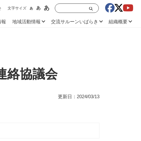
あ
あ
文字サイズ
あ
せ
情報
地域活動情報
交流サルーンいばらき
組織概要
連絡協議会
更新日：2024/03/13