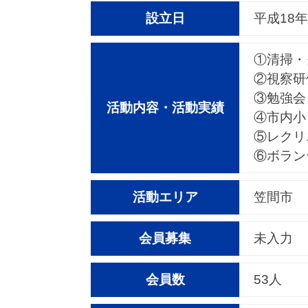
設立日
平成18年
①清掃・
②視察研
③勉強会
活動内容・活動実績
④市内小
⑤レクリ
⑥ボラン
活動エリア
笠間市
会員募集
未入力
会員数
53人