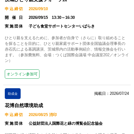
申込締切
2026/09/10
開催日
2026/09/15 13:30～16:30
実施団体
子ども食堂サポートセンターいばらき
ひとり親を支えるために、参加者が自身で（さらに）取り組めること
を探ることを目的に、ひとり親家庭サポート団体全国協議会理事長の
赤石氏による基調講演、茨城県内の活動事例紹介、情報交換会を行い
ます。（参加費無料、会場：つくば国際会議場 中会議室202／オンライ
ン）
オンライン参加可
掲載日：2026/07/24
助成金
花博自然環境助成
申込締切
2026/08/25 消印
実施団体
公益財団法人国際花と緑の博覧会記念協会