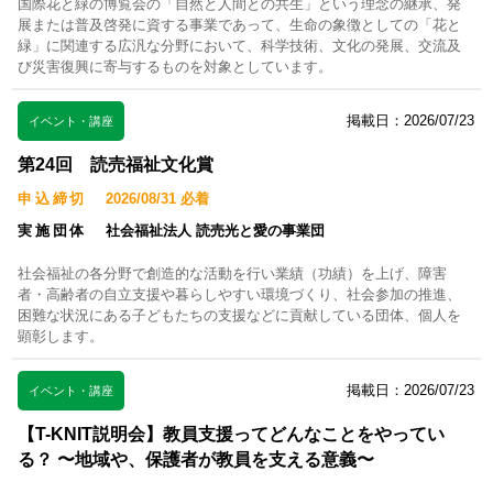
国際花と緑の博覧会の「自然と人間との共生」という理念の継承、発
展または普及啓発に資する事業であって、生命の象徴としての「花と
緑」に関連する広汎な分野において、科学技術、文化の発展、交流及
び災害復興に寄与するものを対象としています。
掲載日：2026/07/23
イベント・講座
第24回 読売福祉文化賞
申込締切
2026/08/31 必着
実施団体
社会福祉法人 読売光と愛の事業団
社会福祉の各分野で創造的な活動を行い業績（功績）を上げ、障害
者・高齢者の自立支援や暮らしやすい環境づくり、社会参加の推進、
困難な状況にある子どもたちの支援などに貢献している団体、個人を
顕彰します。
掲載日：2026/07/23
イベント・講座
【T-KNIT説明会】教員支援ってどんなことをやってい
る？ 〜地域や、保護者が教員を支える意義〜