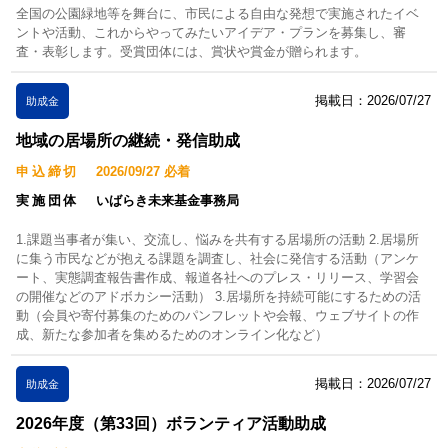
全国の公園緑地等を舞台に、市民による自由な発想で実施されたイベ
ントや活動、これからやってみたいアイデア・プランを募集し、審
査・表彰します。受賞団体には、賞状や賞金が贈られます。
掲載日：2026/07/27
助成金
地域の居場所の継続・発信助成
申込締切
2026/09/27 必着
実施団体
いばらき未来基金事務局
1.課題当事者が集い、交流し、悩みを共有する居場所の活動 2.居場所
に集う市民などが抱える課題を調査し、社会に発信する活動（アンケ
ート、実態調査報告書作成、報道各社へのプレス・リリース、学習会
の開催などのアドボカシー活動） 3.居場所を持続可能にするための活
動（会員や寄付募集のためのパンフレットや会報、ウェブサイトの作
成、新たな参加者を集めるためのオンライン化など）
掲載日：2026/07/27
助成金
2026年度（第33回）ボランティア活動助成