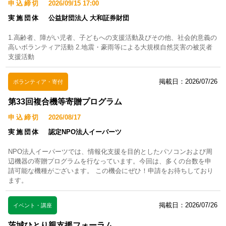
申込締切
2026/09/15 17:00
実施団体
公益財団法人 大和証券財団
1.高齢者、障がい児者、子どもへの支援活動及びその他、社会的意義の
高いボランティア活動 2.地震・豪雨等による大規模自然災害の被災者
支援活動
掲載日：2026/07/26
ボランティア・寄付
第33回複合機等寄贈プログラム
申込締切
2026/08/17
実施団体
認定NPO法人イーパーツ
NPO法人イーパーツでは、情報化支援を目的としたパソコンおよび周
辺機器の寄贈プログラムを行なっています。今回は、多くの台数を申
請可能な機種がございます。 この機会にぜひ！申請をお待ちしており
ます。
掲載日：2026/07/26
イベント・講座
茨城ひとり親支援フォーラム