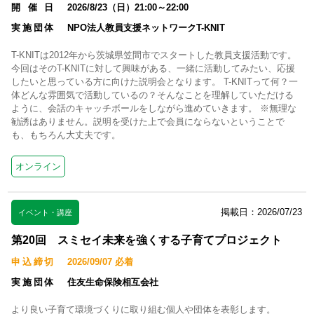
開催日
2026/8/23（日）21:00～22:00
実施団体
NPO法人教員支援ネットワークT-KNIT
T-KNITは2012年から茨城県笠間市でスタートした教員支援活動です。
今回はそのT-KNITに対して興味がある、一緒に活動してみたい、応援
したいと思っている方に向けた説明会となります。 T-KNITって何？一
体どんな雰囲気で活動しているの？そんなことを理解していただける
ように、会話のキャッチボールをしながら進めていきます。 ※無理な
勧誘はありません。説明を受けた上で会員にならないということで
も、もちろん大丈夫です。
オンライン
掲載日：2026/07/23
イベント・講座
第20回 スミセイ未来を強くする子育てプロジェクト
申込締切
2026/09/07 必着
実施団体
住友生命保険相互会社
より良い子育て環境づくりに取り組む個人や団体を表彰します。