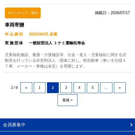
掲載日：2026/07/17
ボランティア・寄付
車両寄贈
申込締切
2026/08/25 必着
実施団体
一般財団法人 トナミ運輸松寿会
児童福祉施設、養護・介護施設等、社会・老人・児童福祉に関する活
動等を行っている非営利法人・団体に対し、軽自動車（車いす仕様Ａ
Ｔ車、メーカー・車種は未定）を寄贈します。
2 / 9
«
1
2
3
4
5
...
»
最後 »
会員募集中