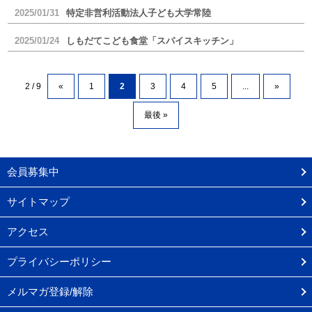
2025/01/31
特定非営利活動法人子ども大学常陸
2025/01/24
しもだてこども食堂「スパイスキッチン」
2 / 9
«
1
2
3
4
5
...
»
最後 »
会員募集中
サイトマップ
アクセス
プライバシーポリシー
メルマガ登録/解除