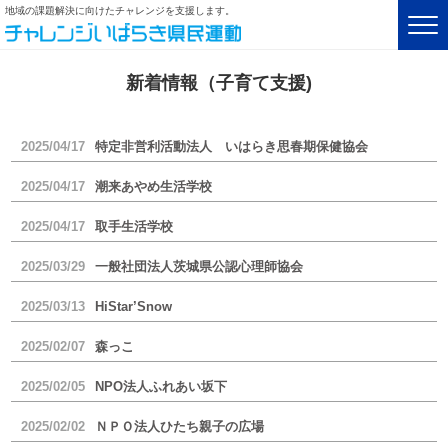
地域の課題解決に向けたチャレンジを支援します。
新着情報（子育て支援)
2025/04/17
特定非営利活動法人 いはらき思春期保健協会
2025/04/17
潮来あやめ生活学校
2025/04/17
取手生活学校
2025/03/29
一般社団法人茨城県公認心理師協会
2025/03/13
HiStar’Snow
2025/02/07
森っこ
2025/02/05
NPO法人ふれあい坂下
2025/02/02
ＮＰＯ法人ひたち親子の広場