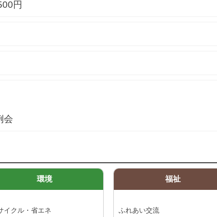
500円
例会
環境
福祉
サイクル・省エネ
ふれあい交流