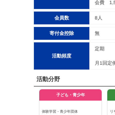
会費 1,
会員数
8人
寄付金控除
無
定期
活動頻度
月1回定
活動分野
子ども・青少年
体験学習・青少年団体
リ