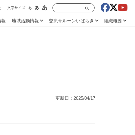
あ
あ
文字サイズ
あ
せ
情報
地域活動情報
交流サルーンいばらき
組織概要
更新日：2025/04/17