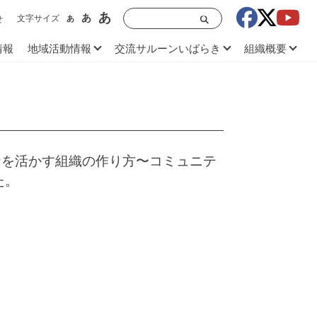
あ
あ
文字サイズ
あ
せ
情報
地域活動情報
交流サルーンいばらき
組織概要
なを活かす組織の作り方〜コミュニテ
た。