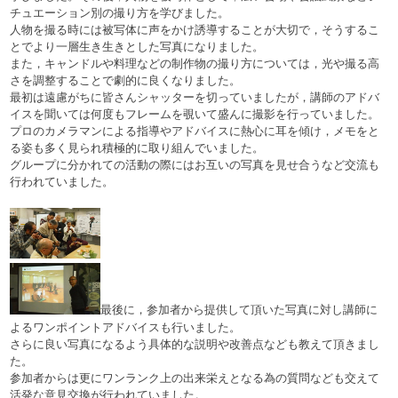
チュエーション別の撮り方を学びました。
人物を撮る時には被写体に声をかけ誘導することが大切で，そうするこ
とでより一層生き生きとした写真になりました。
また，キャンドルや料理などの制作物の撮り方については，光や撮る高
さを調整することで劇的に良くなりました。
最初は遠慮がちに皆さんシャッターを切っていましたが，講師のアドバ
イスを聞いては何度もフレームを覗いて盛んに撮影を行っていました。
プロのカメラマンによる指導やアドバイスに熱心に耳を傾け，メモをと
る姿も多く見られ積極的に取り組んでいました。
グループに分かれての活動の際にはお互いの写真を見せ合うなど交流も
行われていました。
最後に，参加者から提供して頂いた写真に対し講師に
よるワンポイントアドバイスも行いました。
さらに良い写真になるよう具体的な説明や改善点なども教えて頂きまし
た。
参加者からは更にワンランク上の出来栄えとなる為の質問なども交えて
活発な意見交換が行われていました。