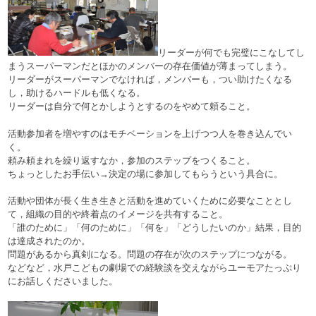
リーダーが何でも完璧にこなしてし
まうスーパーマンだとほかのメンバーの存在価値が薄まってしまう。
リーダーがスーパーマンでなければ，メンバーも，つい助けたくなる
し，助けるハードルも低くなる。
リーダーは自分で何とかしようとするのをやめて頼ること。
活動参加者を増やすのはモチベーションを上げつつ人を巻き込んでい
く。
頼み頼まれを繰り返すなか，参加のステップをつくること。
ちょっとしたお手伝い→決定の場に参加してもらうという具合に。
活動や団体が長く生き生きと活動を進めていくために必要なこととし
て，組織の目的や終着点のイメージを共有すること。
「誰のために」「何のために」「何を」「どうしたいのか」結果，目的
は達成されたのか。
問題があるから真剣になる。問題の存在が次のステップにつながる。
などなど，水戸こどもの劇場での経験談を交えながらユーモアたっぷり
にお話しくださいました。