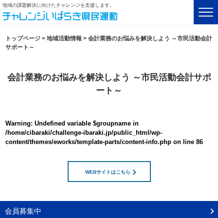
地域の課題解決に向けたチャレンジを支援します。
トップページ
>
地域活動情報
>
会計業務のお悩みを解決しよう ～市民活動会計
サポート～
会計業務のお悩みを解決しよう ～市民活動会計サポ
ート～
Warning
: Undefined variable $groupname in
/home/cibaraki/challenge-ibaraki.jp/public_html/wp-
content/themes/eworks/template-parts/content-info.php
on line
86
WEBサイトはこちら
会員募集中