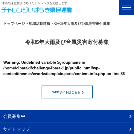
地域の課題解決に向けたチャレンジを支援します。
トップページ
>
地域活動情報
>
令和5年大雨及び台風災害寄付募集
令和5年大雨及び台風災害寄付募集
Warning
: Undefined variable $groupname in
/home/cibaraki/challenge-ibaraki.jp/public_html/wp-
content/themes/eworks/template-parts/content-info.php
on line
86
WEBサイトはこちら
会員募集中
サイトマップ