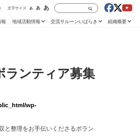
あ
あ
文字サイズ
あ
せ
情報
地域活動情報
交流サルーンいばらき
組織概要
ボランティア募集
blic_html/wp-
収と整理をお手伝いくださるボラン