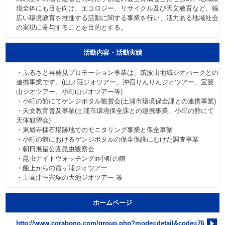
境全体にも目を向け、エコロジー、リサイクル及び天文教育など、幅
広い環境教育を推進する活動に関する事業を行い、活力ある地域社会
の実現に寄与することを目的とする。
活動内容・活動実績
・ふるさと再発見プロモーション事業は、筑波山地域ジオパークとの
連携事業です。(山ノ荘ジオツアー、沖宿りんりんジオツアー、宝篋
山ジオツアー、小町山ジオツアー等)
・小町の館にてゲンジボタル観賞会(土浦市環境保全課との連携事業)
・天文教育普及事業(土浦市環境保全課との連携事業、小町の館にて
天体観望会)
・東城寺採石場跡地でのモニタリング事業と保全事業
・小町の館におけるゲンジボタルの保全保護にむけた調査事業
・朝日展望公園昆虫観察会
・昆虫ナイトウォッチングin小町の館
・船上からの霞ヶ浦ジオツアー
・上高津〜宍塚の大池ジオツアー 等
ホームページ
http://www.corabono.com/group.php?mode=detail&code=76