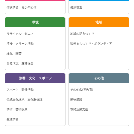
体験学習・青少年団体
健康増進
環境
地域
リサイクル・省エネ
地域の活力づくり
清掃・クリーン活動
観光まちづくり・ボランティア
緑化・園芸
自然環境・森林保全
教養・文化・スポーツ
その他
スポーツ・野外活動
その他(防災教育)
伝統文化継承・文化財保護
動物愛護
学術・芸術振興
市民活動支援
生涯学習