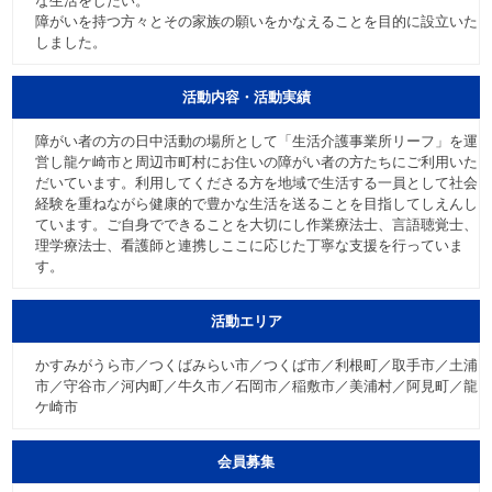
な生活をしたい。
障がいを持つ方々とその家族の願いをかなえることを目的に設立いた
しました。
活動内容・活動実績
障がい者の方の日中活動の場所として「生活介護事業所リーフ」を運
営し龍ケ崎市と周辺市町村にお住いの障がい者の方たちにご利用いた
だいています。利用してくださる方を地域で生活する一員として社会
経験を重ねながら健康的で豊かな生活を送ることを目指してしえんし
ています。ご自身でできることを大切にし作業療法士、言語聴覚士、
理学療法士、看護師と連携しここに応じた丁寧な支援を行っていま
す。
活動エリア
かすみがうら市／つくばみらい市／つくば市／利根町／取手市／土浦
市／守谷市／河内町／牛久市／石岡市／稲敷市／美浦村／阿見町／龍
ケ崎市
会員募集