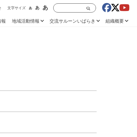
あ
あ
文字サイズ
あ
せ
情報
地域活動情報
交流サルーンいばらき
組織概要