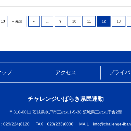
/ 13
« 先頭
«
...
9
10
11
12
13
マップ
アクセス
プライバ
チャレンジいばらき県民運動
〒310-0011 茨城県水戸市三の丸1-5-38 茨城県三の丸庁舎2階
：029(224)8120
FAX：029(233)0030
MAIL：info@challenge-ibara