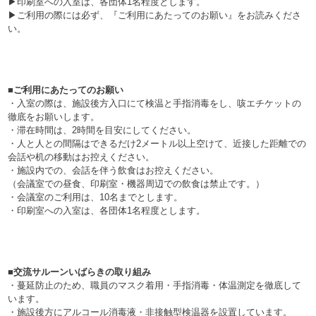
▶印刷室への入室は、各団体1名程度とします。
▶ご利用の際には必ず、『ご利用にあたってのお願い』をお読みくださ
い。
■ご利用にあたってのお願い
・入室の際は、施設後方入口にて検温と手指消毒をし、咳エチケットの
徹底をお願いします。
・滞在時間は、2時間を目安にしてください。
・人と人との間隔はできるだけ2メートル以上空けて、近接した距離での
会話や机の移動はお控えください。
・施設内での、会話を伴う飲食はお控えください。
（会議室での昼食、印刷室・機器周辺での飲食は禁止です。）
・会議室のご利用は、10名までとします。
・印刷室への入室は、各団体1名程度とします。
■交流サルーンいばらきの取り組み
・蔓延防止のため、職員のマスク着用・手指消毒・体温測定を徹底して
います。
・施設後方にアルコール消毒液・非接触型検温器を設置しています。