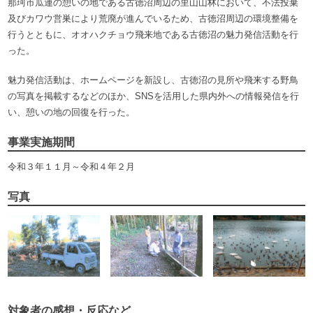
那珂市瓜連の憩いの地である古徳沼周辺の里山山林において、不法投棄
及びカワウ営巣により荒廃が進んでいるため、古徳沼周辺の環境整備を
行うとともに、オオハクチョウ飛来地である古徳沼の魅力発信活動を行
った。
魅力発信活動は、ホームページを新設し、古徳沼の見所や飛来する野鳥
の写真を掲載するなどのほか、SNSを活用した県内外への情報発信を行
い、憩いの地の回復を行った。
事業実施期間
令和３年１１月～令和４年２月
写真
対象者の感想・反応など