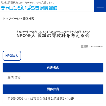
地域の課題解決に向けたチャレンジを支援します。
トップページ
>
団体検索
えぬぴーおーほうじん いばらきのせんこうかをかんがえるかい
NPO法人 茨城の専攻科を考える会
更新日：2022/10/06
NPO法人
代表者名
船橋 秀彦
団体住所
〒305-0005 つくば市天久保1-8-1 筑波第3ビル2F