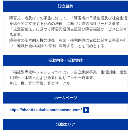
設立目的
障害児・者及びその家族に対して、「障害者の日常生活及び社会生活
を総合的に支援するための法律」に基づく障害福祉サービス事業、
「児童福祉法」に基づく障害児通所支援及び障害福祉サービスに関す
る事業。
障害者の基本的人権の啓発・相談・権利保障の支援に関する事業を行
い、地域社会の福祉の増進に寄与することを目的とする。
活動内容・活動実績
『福祉型専攻科シャンティつくば』（自立訓練事業・生活訓練）運営
月曜日～木曜日および必要に応じて日中一時事業
月に一度、青年学級、音楽サークル
ホームページ
https://shanti-tsukuba.amebaownd.com/
活動エリア