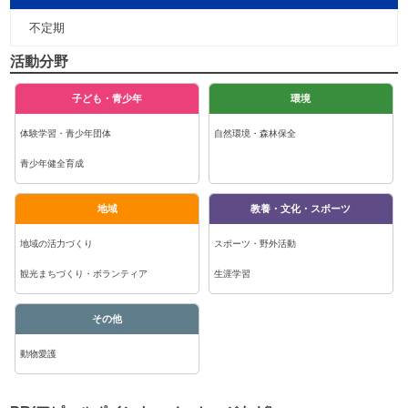
不定期
活動分野
子ども・青少年
環境
体験学習・青少年団体
自然環境・森林保全
青少年健全育成
地域
教養・文化・スポーツ
地域の活力づくり
スポーツ・野外活動
観光まちづくり・ボランティア
生涯学習
その他
動物愛護