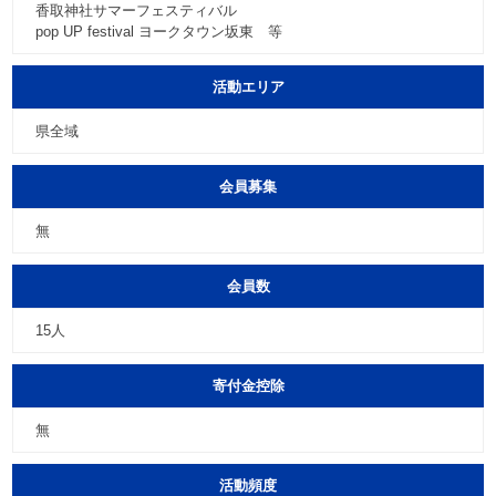
香取神社サマーフェスティバル
pop UP festival ヨークタウン坂東 等
活動エリア
県全域
会員募集
無
会員数
15人
寄付金控除
無
活動頻度