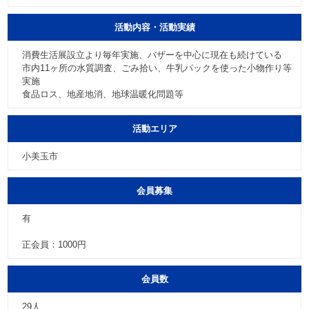
活動内容・活動実績
消費生活展設立より毎年実施、バザーを中心に現在も続けている
市内11ヶ所の水質調査、ごみ拾い、牛乳パックを使った小物作り等
実施
食品ロス、地産地消、地球温暖化問題等
活動エリア
小美玉市
会員募集
有
正会員：1000円
会員数
29人