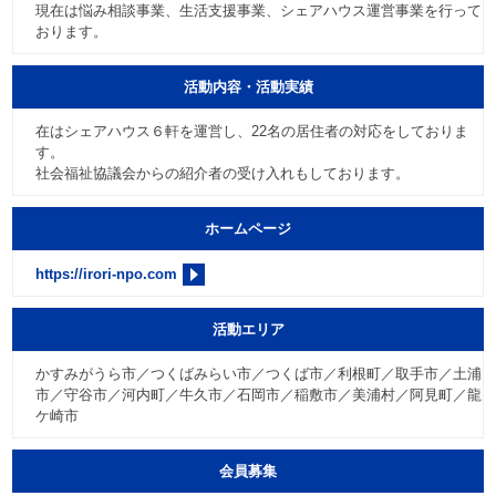
現在は悩み相談事業、生活支援事業、シェアハウス運営事業を行って
おります。
活動内容・活動実績
在はシェアハウス６軒を運営し、22名の居住者の対応をしておりま
す。
社会福祉協議会からの紹介者の受け入れもしております。
ホームページ
https://irori-npo.com
活動エリア
かすみがうら市／つくばみらい市／つくば市／利根町／取手市／土浦
市／守谷市／河内町／牛久市／石岡市／稲敷市／美浦村／阿見町／龍
ケ崎市
会員募集