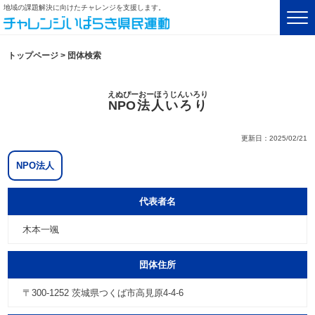
地域の課題解決に向けたチャレンジを支援します。
トップページ
>
団体検索
えぬぴーおーほうじんいろり
NPO法人いろり
更新日：2025/02/21
NPO法人
代表者名
木本一颯
団体住所
〒300-1252 茨城県つくば市高見原4-4-6