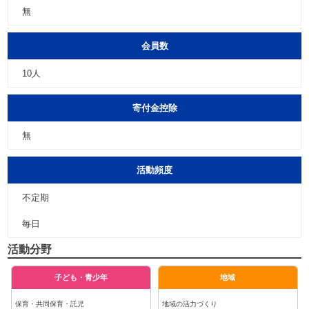
無
会員数
10人
寄付金控除
無
活動頻度
不定期
毎日
活動分野
子ども・青少年
地域
保育・共同保育・託児
地域の活力づくり