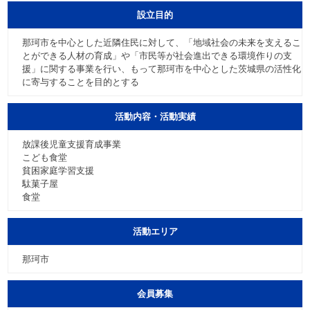
設立目的
那珂市を中心とした近隣住民に対して、「地域社会の未来を支えるこ
とができる人材の育成」や「市民等が社会進出できる環境作りの支
援」に関する事業を行い、もって那珂市を中心とした茨城県の活性化
に寄与することを目的とする
活動内容・活動実績
放課後児童支援育成事業
こども食堂
貧困家庭学習支援
駄菓子屋
食堂
活動エリア
那珂市
会員募集