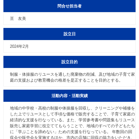
問合せ担当者
亘 友美
設立日
2024年2月
設立目的
制服・体操服のリユースを通した廃棄物の削減、及び地域の子育て家
庭の支援および教育機会の格差を是正することを目的とする。
活動内容・活動実績
地域の中学校・高校の制服や体操服を回収し、クリーニングや補修を
した上でリユースとして手頃な価格で販売することで、子育て家庭の
経済的な支援を行なっている。また、学習参考書や問題集もリユース
販売し家庭学習に役立ててもらうことで、地域のすべての子どもたち
に「学ぶことを諦めない」ための支援を行なっている。 年数回の回
収会や販売会を実施するほか、市内の店舗に回収の協力をいただき、