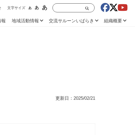
あ
あ
文字サイズ
あ
せ
情報
地域活動情報
交流サルーンいばらき
組織概要
更新日：2025/02/21