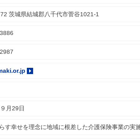
3572 茨城県結城郡八千代市菅谷1021-1
-3886
-2987
aki.or.jp
９月29日
らす幸せを理念に地域に根差した介護保険事業の実