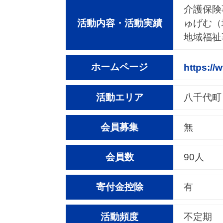
介護保険
活動内容・活動実績
ゅげむ（
地域福祉
ホームページ
https://
活動エリア
八千代町
会員募集
無
会員数
90人
寄付金控除
有
活動頻度
不定期