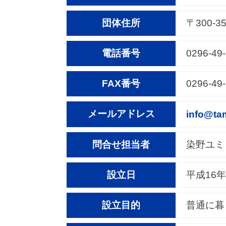
団体住所
〒300-
電話番号
0296-49
FAX番号
0296-49
メールアドレス
info@tam
問合せ担当者
染野ユミ
設立日
平成16年
設立目的
普通に暮