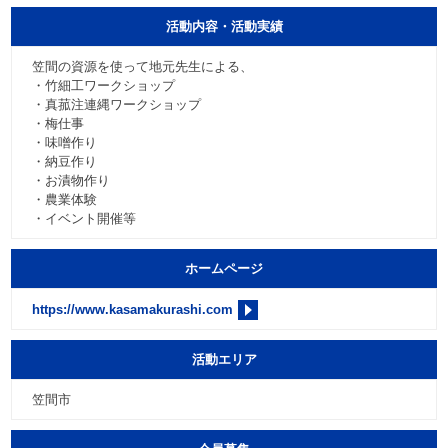
活動内容・活動実績
笠間の資源を使って地元先生による、
・竹細工ワークショップ
・真菰注連縄ワークショップ
・梅仕事
・味噌作り
・納豆作り
・お漬物作り
・農業体験
・イベント開催等
ホームページ
https://www.kasamakurashi.com
活動エリア
笠間市