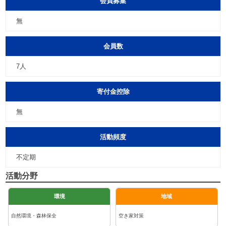
会員募集
無
会員数
7人
寄付金控除
無
活動頻度
不定期
活動分野
環境
地域
自然環境・森林保全
空き家対策