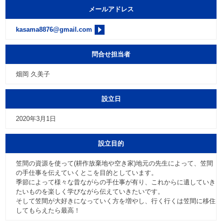
メールアドレス
kasama8876@gmail.com
問合せ担当者
畑岡 久美子
設立日
2020年3月1日
設立目的
笠間の資源を使って(耕作放棄地や空き家)地元の先生によって、笠間
の手仕事を伝えていくとこを目的としています。
季節によって様々な昔ながらの手仕事が有り、これからに遺していき
たいものを楽しく学びながら伝えていきたいです。
そして笠間が大好きになっていく方を増やし、行く行くは笠間に移住
してもらえたら最高！