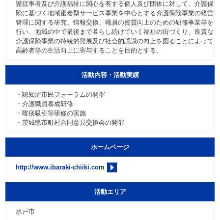
護従事者及び介護福祉に関心を有する個人及び団体に対して、介護保
険に基づく地域密着型サービス事業を中心とする介護保険事業の経営
管理に関する研究、情報交換、職員の資質向上のための研修事業等を
行い、地域の中で最後まで暮らし続けていく福祉の街づくり、良質な
介護保険事業の持続的発展及び社会的認識の向上を図ることによって
高齢者等の生活向上に寄与することを目的とする。
活動内容・活動実績
・認知症市民フォーラムの開催
・介護職員養成研修
・喀痰吸引等研修の実施
・茨城県市町村合同意見交換会の開催
ホームページ
http://www.ibaraki-chiiki.com
活動エリア
水戸市