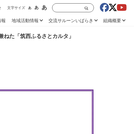
あ
あ
文字サイズ
あ
せ
情報
地域活動情報
交流サルーンいばらき
組織概要
兼ねた「筑西ふるさとカルタ」