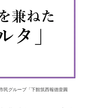
市民グループ「下館筑西報德壹圓