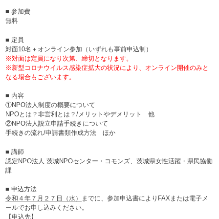
■ 参加費
無料
■ 定員
対面10名＋オンライン参加（いずれも事前申込制）
※対面は定員になり次第、締切となります。
※新型コロナウイルス感染症拡大の状況により、オンライン開催のみと
なる場合もございます。
■ 内容
①NPO法人制度の概要について
NPOとは？非営利とは？/メリットやデメリット 他
②NPO法人設立申請手続きについて
手続きの流れ/申請書類作成方法 ほか
■ 講師
認定NPO法人 茨城NPOセンター・コモンズ、茨城県女性活躍・県民協働
課
■ 申込方法
令和４年７月２７日（水）
までに、参加申込書によりFAXまたは電子メ
ールでお申し込みください。
【申込先】