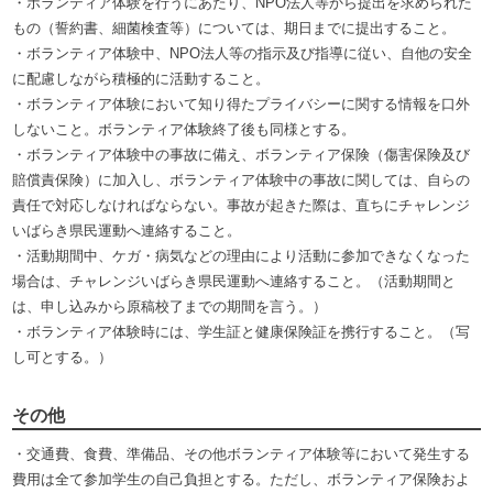
・ボランティア体験を行うにあたり、NPO法人等から提出を求められた
もの（誓約書、細菌検査等）については、期日までに提出すること。
・ボランティア体験中、NPO法人等の指示及び指導に従い、自他の安全
に配慮しながら積極的に活動すること。
・ボランティア体験において知り得たプライバシーに関する情報を口外
しないこと。ボランティア体験終了後も同様とする。
・ボランティア体験中の事故に備え、ボランティア保険（傷害保険及び
賠償責保険）に加入し、ボランティア体験中の事故に関しては、自らの
責任で対応しなければならない。事故が起きた際は、直ちにチャレンジ
いばらき県民運動へ連絡すること。
・活動期間中、ケガ・病気などの理由により活動に参加できなくなった
場合は、チャレンジいばらき県民運動へ連絡すること。（活動期間と
は、申し込みから原稿校了までの期間を言う。）
・ボランティア体験時には、学生証と健康保険証を携行すること。（写
し可とする。）
その他
・交通費、食費、準備品、その他ボランティア体験等において発生する
費用は全て参加学生の自己負担とする。ただし、ボランティア保険およ