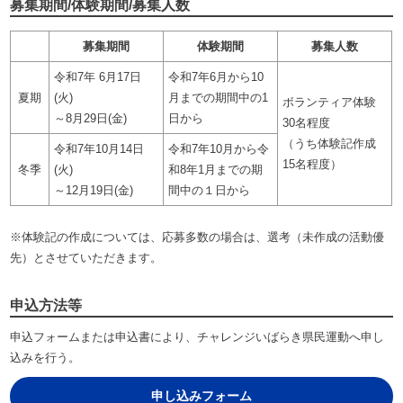
募集期間/体験期間/募集人数
募集期間
体験期間
募集人数
令和7年 6月17日
令和7年6月から10
夏期
(火)
月までの期間中の1
ボランティア体験
～8月29日(金)
日から
30名程度
（うち体験記作成
令和7年10月14日
令和7年10月から令
15名程度）
冬季
(火)
和8年1月までの期
～12月19日(金)
間中の１日から
※体験記の作成については、応募多数の場合は、選考（未作成の活動優
先）とさせていただきます。
申込方法等
申込フォームまたは申込書により、チャレンジいばらき県民運動へ申し
込みを行う。
申し込みフォーム