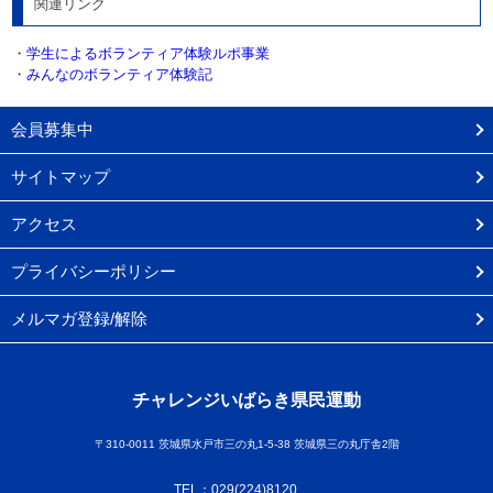
関連リンク
・
学生によるボランティア体験ルポ事業
・
みんなのボランティア体験記
会員募集中
サイトマップ
アクセス
プライバシーポリシー
メルマガ登録/解除
チャレンジいばらき県民運動
〒310-0011 茨城県水戸市三の丸1-5-38 茨城県三の丸庁舎2階
TEL：029(224)8120