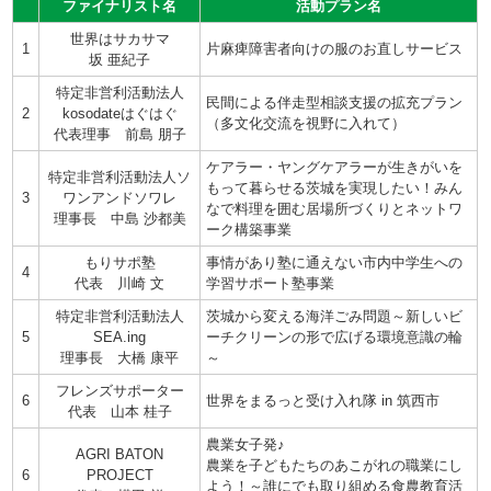
ファイナリスト名
活動プラン名
世界はサカサマ
1
片麻痺障害者向けの服のお直しサービス
坂 亜紀子
特定非営利活動法人
民間による伴走型相談支援の拡充プラン
2
kosodateはぐはぐ
（多文化交流を視野に入れて）
代表理事 前島 朋子
ケアラー・ヤングケアラーが生きがいを
特定非営利活動法人ソ
もって暮らせる茨城を実現したい！みん
3
ワンアンドソワレ
なで料理を囲む居場所づくりとネットワ
理事長 中島 沙都美
ーク構築事業
もりサポ塾
事情があり塾に通えない市内中学生への
4
代表 川崎 文
学習サポート塾事業
特定非営利活動法人
茨城から変える海洋ごみ問題～新しいビ
5
SEA.ing
ーチクリーンの形で広げる環境意識の輪
理事長 大橋 康平
～
フレンズサポーター
6
世界をまるっと受け入れ隊 in 筑西市
代表 山本 桂子
農業女子発♪
AGRI BATON
農業を子どもたちのあこがれの職業にし
6
PROJECT
よう！～誰にでも取り組める食農教育活