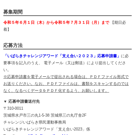
募集期間
令和５年６月１日（木）から令和５年７月３１日（月）まで
【期日必
着】
応募方法
「いばらきチャレンジアワード「支え合い２０２３」応募申請書」
に必
要事項を記入のうえ、 電子メール（又は郵送）により提出してくださ
い。
※応募申請書を電子メールで提出される場合は、ＰＤＦファイル形式で
お送りください。なお、ＰＤＦファイルは、書類をスキャンするのでは
なく、なるべくデータをＰＤＦ化するよう、お願いします。
▼ 応募申請書送付先
〒310-0011
茨城県水戸市三の丸1-5-38 茨城県三の丸庁舎2F
チャレンジいばらき県民運動事務局
いばらきチャレンジアワード「支え合い2023」係