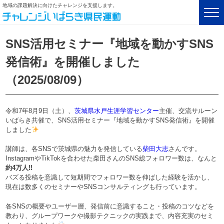
地域の課題解決に向けたチャレンジを支援します。
SNS活用セミナー『地域を動かすSNS
発信術』を開催しました
（2025/08/09）
令和7年8月9日（土）、
茨城県水戸生涯学習センター
主催、交流サルーン
いばらき共催で、SNS活用セミナー『地域を動かすSNS発信術』を開催
しました
講師は、各SNSで茨城県の魅力を発信している
柴田大志
さんです。
InstagramやTikTokを合わせた柴田さんのSNS総フォロワー数は、なんと
約4万人!!
バズる投稿を意識して短期間でフォロワー数を伸ばした経験を活かし、
現在は数多くのセミナーやSNSコンサルティングも行っています。
各SNSの概要やユーザー層、発信前に意識すること・投稿のコツなどを
教わり、グループワークや撮影テクニックの実践まで、内容充実のセミ