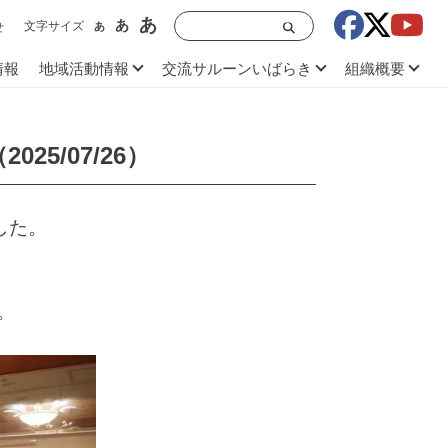
あ
あ
文字サイズ
あ
せ
情報
地域活動情報
交流サルーンいばらき
組織概要
25/07/26）
した。
。