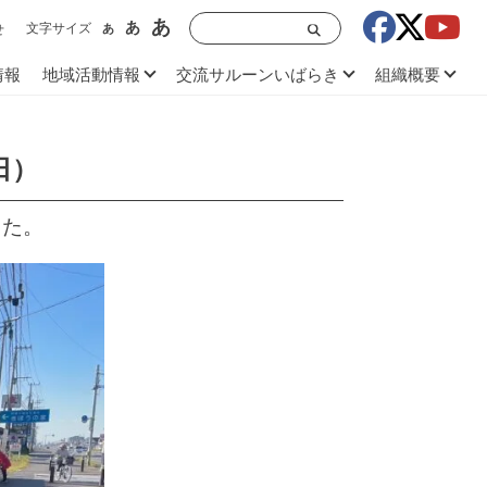
あ
あ
文字サイズ
あ
せ
情報
地域活動情報
交流サルーンいばらき
組織概要
日）
した。