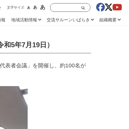
あ
あ
文字サイズ
あ
せ
情報
地域活動情報
交流サルーンいばらき
組織概要
和5年7月19日）
代表者会議」を開催し、約100名が