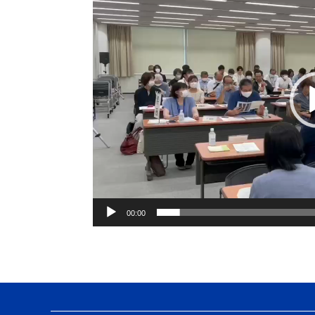
画
プ
レ
ー
ヤ
ー
00:00