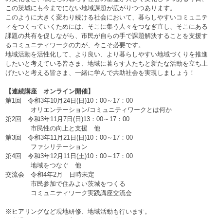
この茨城にも今までにない地域課題が広がりつつあります。
このように大きく変わり続ける社会において、暮らしやすいコミュニテ
ィをつくっていくためには、そこに集う人々をつなぎ直し、そこにある
課題の共有を促しながら、市民が自らの手で課題解決することを支援す
るコミュニティワークの力が、今こそ必要です。
地域活動を活性化して、より良い、より暮らしやすい地域づくりを推進
したいと考えている皆さま、地域に暮らす人たちと新たな活動を立ち上
げたいと考える皆さま、一緒に学んで共助社会を実現しましょう！
【連続講座 オンライン開催】
第1回 令和3年10月24日(日)10：00～17：00
オリエンテーション/コミュニティワークとは何か
第2回 令和3年11月7日(日)13：00～17：00
市民性の向上と支援 他
第3回 令和3年11月21日(日)10：00～17：00
ファシリテーション
第4回 令和3年12月11日(土)10：00～17：00
地域をつなぐ 他
交流会 令和4年2月 日時未定
市民参加で住みよい茨城をつくる
コミュニティワーク実践講座交流会
※ヒアリングなど現地研修、地域活動も行います。