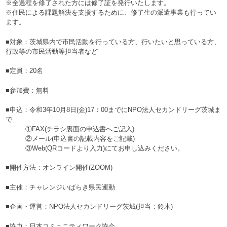
※全過程を修了された方には修了証を発行いたします。
※住民による課題解決を支援するために、修了生の派遣事業も行ってい
ます。
■対象：茨城県内で市民活動を行っている方、行いたいと思っている方、
行政等の市民活動等担当者など
■定員：20名
■参加費：無料
■申込：令和3年10月8日(金)17：00までにNPO法人セカンドリーグ茨城ま
で
①FAX(チラシ裏面の申込書へご記入)
②メール(申込書の記載内容をご記載)
③Web(QRコードより入力)にてお申し込みください。
■開催方法：オンライン開催(ZOOM)
■主催：チャレンジいばらき県民運動
■企画・運営：NPO法人セカンドリーグ茨城(担当：鈴木)
■協力：日本コミュニティワーク協会